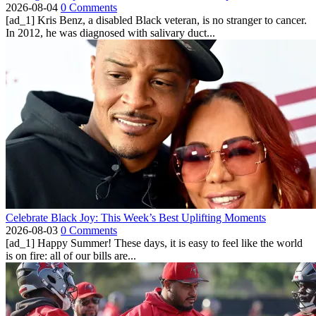
2026-08-04
0 Comments
[ad_1] Kris Benz, a disabled Black veteran, is no stranger to cancer.
In 2012, he was diagnosed with salivary duct...
Celebrate Black Joy: This Week’s Best Uplifting Moments
2026-08-03
0 Comments
[ad_1] Happy Summer! These days, it is easy to feel like the world
is on fire: all of our bills are...