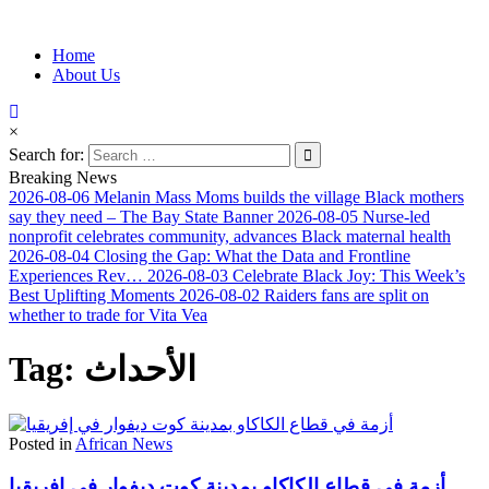
Information for Afrakan People Worldwide
Home
Afro-Conscious Media
About Us
×
Search for:
Breaking News
2026-08-06
Melanin Mass Moms builds the village Black mothers
say they need – The Bay State Banner
2026-08-05
Nurse-led
nonprofit celebrates community, advances Black maternal health
2026-08-04
Closing the Gap: What the Data and Frontline
Experiences Rev…
2026-08-03
Celebrate Black Joy: This Week’s
Best Uplifting Moments
2026-08-02
Raiders fans are split on
whether to trade for Vita Vea
Tag:
الأحداث
Posted in
African News
أزمة في قطاع الكاكاو بمدينة كوت ديفوار في إفريقيا