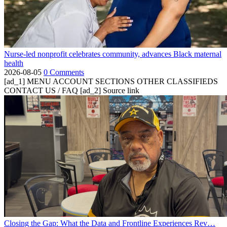
Nurse-led nonprofit celebrates community, advances Black maternal
health
2026-08-05
0 Comments
[ad_1] MENU ACCOUNT SECTIONS OTHER CLASSIFIEDS
CONTACT US / FAQ [ad_2] Source link
Closing the Gap: What the Data and Frontline Experiences Rev…