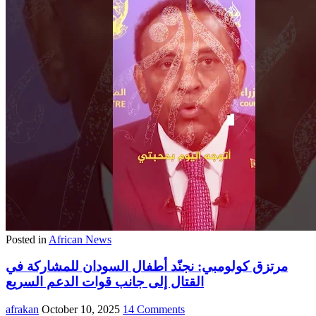
Posted in
African News
مرتزق كولومبي: نجنّد أطفال السودان للمشاركة في
القتال إلى جانب قوات الدعم السريع
afrakan
October 10, 2025
14 Comments