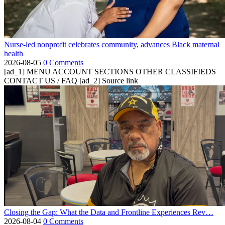
Nurse-led nonprofit celebrates community, advances Black maternal
health
2026-08-05
0 Comments
[ad_1] MENU ACCOUNT SECTIONS OTHER CLASSIFIEDS
CONTACT US / FAQ [ad_2] Source link
Closing the Gap: What the Data and Frontline Experiences Rev…
2026-08-04
0 Comments