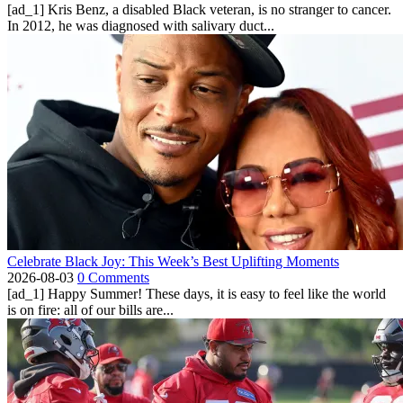
[ad_1] Kris Benz, a disabled Black veteran, is no stranger to cancer.
In 2012, he was diagnosed with salivary duct...
Celebrate Black Joy: This Week’s Best Uplifting Moments
2026-08-03
0 Comments
[ad_1] Happy Summer! These days, it is easy to feel like the world
is on fire: all of our bills are...