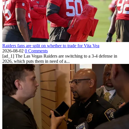
Raiders fans are split on whether to trade for Vita Vea
2026-08-02
0 Comments
[ad_1] The Las Vegas Raiders are switching to a 3-4 defense in
2026, which puts them in need of a...