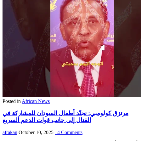
Posted in
African News
مرتزق كولومبي: نجنّد أطفال السودان للمشاركة في
القتال إلى جانب قوات الدعم السريع
afrakan
October 10, 2025
14 Comments