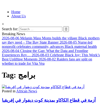
Information for Afrakan People Worldwide
Home
Afro-Conscious Media
About Us
×
Search for:
Breaking News
2026-08-06
Melanin Mass Moms builds the village Black mothers
say they need – The Bay State Banner
2026-08-05
Nurse-led
nonprofit celebrates community, advances Black maternal health
2026-08-04
Closing the Gap: What the Data and Frontline
Experiences Rev…
2026-08-03
Celebrate Black Joy: This Week’s
Best Uplifting Moments
2026-08-02
Raiders fans are split on
whether to trade for Vita Vea
Tag:
برامج
Posted in
African News
أزمة في قطاع الكاكاو بمدينة كوت ديفوار في إفريقيا