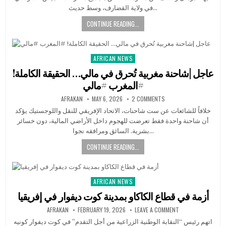
في ولاية القضارف، وسط حديث…
CONTINUE READING...
AFRICAN NEWS
Posted
in
عاجل |شاحنة مغربية تُحرق في مالي… الحقيقة الكاملة!
#المغرب #مالي
AFRAKAN
MAY 6, 2026
2 COMMENTS
خلافاً للشائعات عن ست شاحنات، الاتحاد الإفريقي للنقل واللوجستيك يؤكد
أن شاحنة واحدة فقط تعرضت للهجوم داخل الأراضي المالية، دون خسائر
بشرية. السائق ومرافقه نجوا…
CONTINUE READING...
AFRICAN NEWS
Posted
in
أزمة في قطاع الكاكاو بمدينة كوت ديفوار في إفريقيا
AFRAKAN
FEBRUARY 19, 2026
LEAVE A COMMENT
اتهم رئيس “النقابة الوطنية الزراعية من أجل التقدم” في كوت ديفوار كونيه