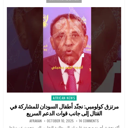
AFRICAN NEWS
Posted
in
مرتزق كولومبي: نجنّد أطفال السودان للمشاركة في
القتال إلى جانب قوات الدعم السريع
AFRAKAN
OCTOBER 10, 2025
14 COMMENTS
أكد تحقيق أجرته صحيفة غارديان البريطانية التقارير التي تتحدث عن تورّط