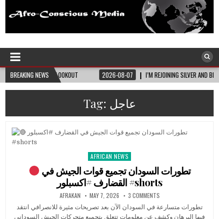
Afro-Conscious Media
Information for Afrakan People Worldwide
E LOOKOUT
BREAKING NEWS
2026-08-07
I’M REJOINING SILVER AND BLACK PRIDE
202
Tag:
عاجل
AFRICAN NEWS
Posted
in
تطورات السودان تجميع قوات الجيش في
القضارف #اكسبلور #shorts
AFRAKAN
MAY 7, 2026
3 COMMENTS
تطورات متسارعة في السودان الآن بعد تصريحات مثيرة للانصرافي انتقد
فيها البرهان وكشف عن معلومات تتعلق بتجميع متحركات الجيش السوداني