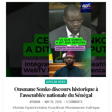
AFRICAN NEWS
Posted
in
Ousmane Sonko discours historique à
l’assemblée nationale du Sénégal
AFRAKAN
MAY 26, 2026
5 COMMENTS
#bénin #patricetalon #yayiboni #beninnews #afrique