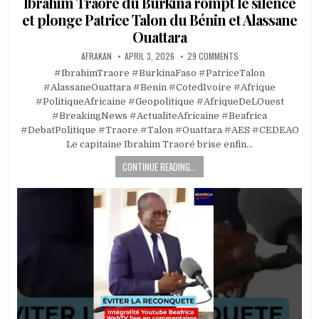
Ibrahim Traoré du Burkina rompt le silence
et plonge Patrice Talon du Bénin et Alassane
Ouattara
AFRAKAN
APRIL 3, 2026
29 COMMENTS
#IbrahimTraore #BurkinaFaso #PatriceTalon
#AlassaneOuattara #Benin #CotedIvoire #Afrique
#PolitiqueAfricaine #Geopolitique #AfriqueDeLOuest
#BreakingNews #ActualiteAfricaine #Beafrica
#DebatPolitique #Traore #Talon #Ouattara #AES #CEDEAO
Le capitaine Ibrahim Traoré brise enfin…
CONTINUE READING...