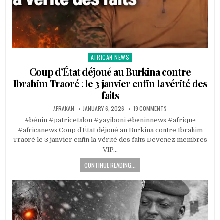
AFRICAN NEWS
Posted
in
Coup d’État déjoué au Burkina contre
Ibrahim Traoré : le 3 janvier enfin la vérité des
faits
AFRAKAN
JANUARY 6, 2026
19 COMMENTS
#bénin #patricetalon #yayiboni #beninnews #afrique
#africanews Coup d’État déjoué au Burkina contre Ibrahim
Traoré le 3 janvier enfin la vérité des faits Devenez membres
VIP…
CONTINUE READING...