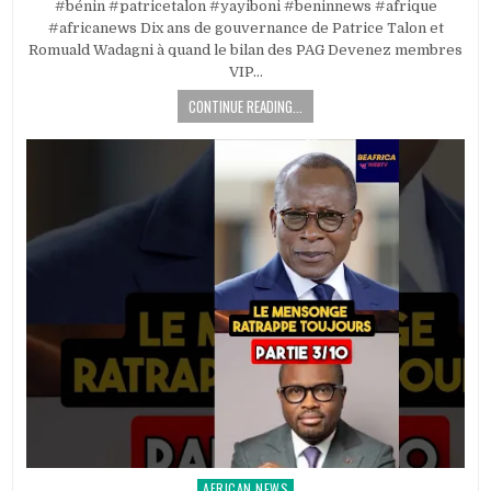
#bénin #patricetalon #yayiboni #beninnews #afrique
#africanews Dix ans de gouvernance de Patrice Talon et
Romuald Wadagni à quand le bilan des PAG Devenez membres
VIP…
CONTINUE READING...
AFRICAN NEWS
Posted