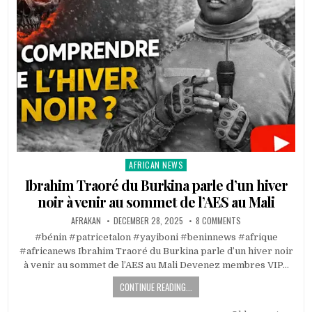
AFRICAN NEWS
Posted
in
Ibrahim Traoré du Burkina parle d’un hiver
noir à venir au sommet de l’AES au Mali
AFRAKAN
DECEMBER 28, 2025
8 COMMENTS
#bénin #patricetalon #yayiboni #beninnews #afrique
#africanews Ibrahim Traoré du Burkina parle d’un hiver noir
à venir au sommet de l’AES au Mali Devenez membres VIP…
CONTINUE READING...