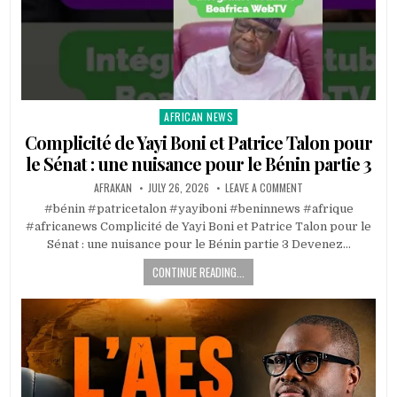
AFRICAN NEWS
Posted
in
Complicité de Yayi Boni et Patrice Talon pour
le Sénat : une nuisance pour le Bénin partie 3
AFRAKAN
JULY 26, 2026
LEAVE A COMMENT
#bénin #patricetalon #yayiboni #beninnews #afrique
#africanews Complicité de Yayi Boni et Patrice Talon pour le
Sénat : une nuisance pour le Bénin partie 3 Devenez…
CONTINUE READING...