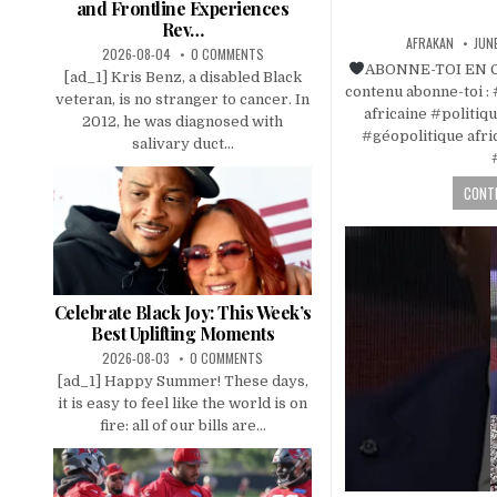
and Frontline Experiences
Rev…
AFRAKAN
JUN
2026-08-04
0 COMMENTS
ABONNE-TOI EN CL
[ad_1] Kris Benz, a disabled Black
contenu abonne-toi : 
veteran, is no stranger to cancer. In
africaine #politiq
2012, he was diagnosed with
#géopolitique afri
salivary duct...
CONTI
Celebrate Black Joy: This Week’s
Best Uplifting Moments
2026-08-03
0 COMMENTS
[ad_1] Happy Summer! These days,
it is easy to feel like the world is on
fire: all of our bills are...