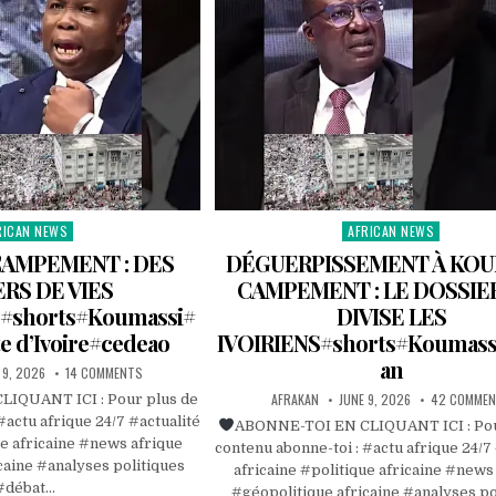
RICAN NEWS
AFRICAN NEWS
ted
Posted
in
AMPEMENT : DES
DÉGUERPISSEMENT À KOU
ERS DE VIES
CAMPEMENT : LE DOSSIE
#shorts#Koumassi#
DIVISE LES
e d’Ivoire#cedeao
IVOIRIENS#shorts#Koumass
an
 9, 2026
14 COMMENTS
AFRAKAN
JUNE 9, 2026
42 COMME
IQUANT ICI : Pour plus de
#actu afrique 24/7 #actualité
ABONNE-TOI EN CLIQUANT ICI : Pou
ue africaine #news afrique
contenu abonne-toi : #actu afrique 24/7
caine #analyses politiques
africaine #politique africaine #news
#débat…
#géopolitique africaine #analyses po