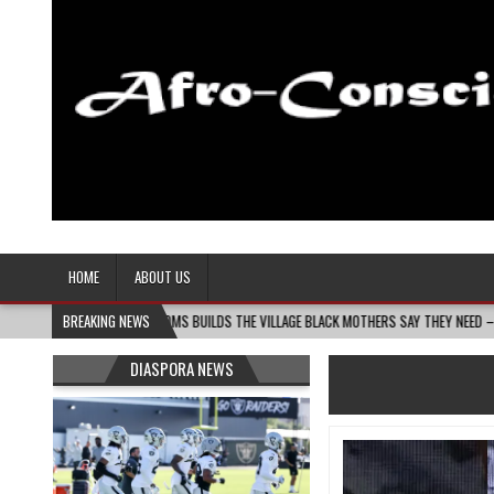
Afro-Conscious Media
Information for Afrakan People Worldwide
HOME
ABOUT US
 MASS MOMS BUILDS THE VILLAGE BLACK MOTHERS SAY THEY NEED – THE BAY STATE BAN
BREAKING NEWS
DIASPORA NEWS