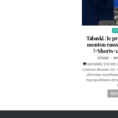
AF
Pos
in
Tabaski : le pr
mouton rassu
!#Shorts#c
AFRAKAN
MAY
ABONNE-TOI EN CL
contenu abonne-toi : 
africaine #politiq
#géopolitique afri
CONTI