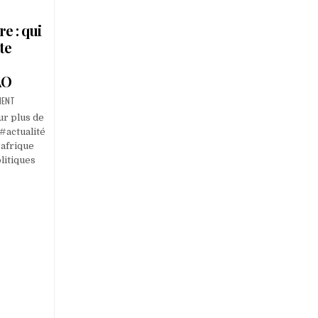
e : qui
te
AO
MENT
r plus de
 #actualité
 afrique
litiques