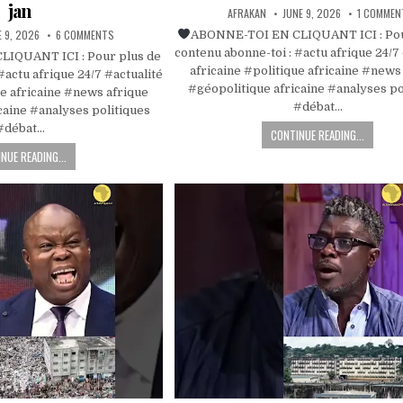
jan
AFRAKAN
JUNE 9, 2026
1 COMMEN
E 9, 2026
6 COMMENTS
ABONNE-TOI EN CLIQUANT ICI : Pou
contenu abonne-toi : #actu afrique 24/7
IQUANT ICI : Pour plus de
africaine #politique africaine #news
#actu afrique 24/7 #actualité
#géopolitique africaine #analyses po
ue africaine #news afrique
#débat…
caine #analyses politiques
#débat…
CONTINUE READING...
NUE READING...