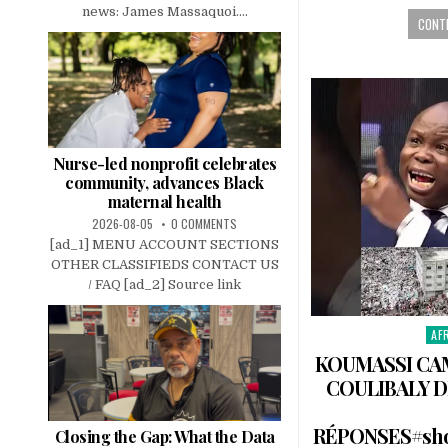
news: James Massaquoi....
CONTI
Nurse-led nonprofit celebrates
community, advances Black
maternal health
2026-08-05
0 COMMENTS
[ad_1] MENU ACCOUNT SECTIONS
OTHER CLASSIFIEDS CONTACT US
/ FAQ [ad_2] Source link
AF
Pos
in
KOUMASSI CA
COULIBALY 
RÉPONSES#sho
Closing the Gap: What the Data