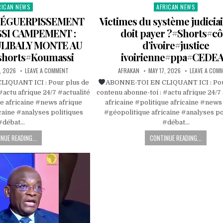
RICAN NEWS
AFRICAN NEWS
ted
Posted
in
DÉGUERPISSEMENT
Victimes du système judiciair
SI CAMPEMENT :
doit payer ?#Shorts#cô
LIBALY MONTE AU
d’ivoire#justice
horts#Koumassi
ivoirienne#ppa#CEDE
, 2026
LEAVE A COMMENT
AFRAKAN
MAY 17, 2026
LEAVE A COM
IQUANT ICI : Pour plus de
ABONNE-TOI EN CLIQUANT ICI : Pou
#actu afrique 24/7 #actualité
contenu abonne-toi : #actu afrique 24/7
ue africaine #news afrique
africaine #politique africaine #news
caine #analyses politiques
#géopolitique africaine #analyses po
#débat…
#débat…
NUE READING...
CONTINUE READING...