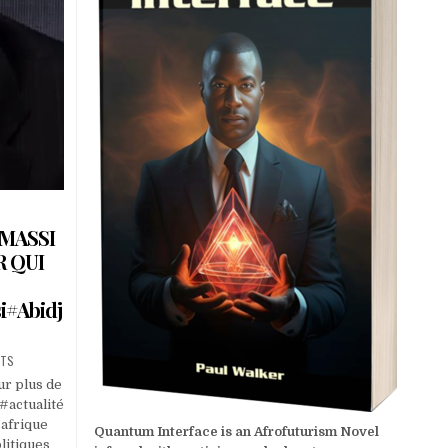
MASSI
R QUI
i#Abidj
NTS
r plus de
 #actualité
 afrique
Quantum Interface is an Afrofuturism Novel
litiques