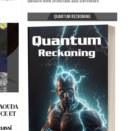
infused with eroticism and adventure
QUANTUM RECKONING
DAOUDA
NCE ET
assi