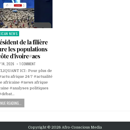
RICAN NEWS
ted
ésident de la filière
re les populations
ôte d’ivoire#aes
 14, 2026
1 COMMENT
IQUANT ICI : Pour plus de
#actu afrique 24/7 #actualité
ue africaine #news afrique
caine #analyses politiques
#débat…
NUE READING...
Copyright © 2026 Afro-Conscious Media