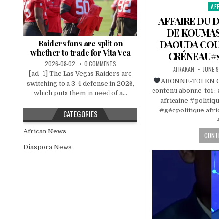
AF
Pos
in
AFFAIRE DU 
DE KOUMAS
DAOUDA COU
Raiders fans are split on
whether to trade for Vita Vea
CRÉNEAU#s
2026-08-02
0 COMMENTS
AFRAKAN
JUNE 9
[ad_1] The Las Vegas Raiders are
ABONNE-TOI EN CL
switching to a 3-4 defense in 2026,
contenu abonne-toi : 
which puts them in need of a...
africaine #politiq
#géopolitique afri
CATEGORIES
African News
CONTI
Diaspora News