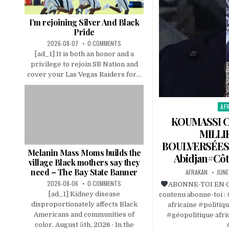
I’m rejoining Silver And Black
Pride
2026-08-07
0 COMMENTS
[ad_1] It is both an honor and a
privilege to rejoin SB Nation and
cover your Las Vegas Raiders for...
AF
Pos
in
KOUMASSI C
MILLI
BOULVERSÉES
Melanin Mass Moms builds the
Abidjan#Côt
village Black mothers say they
need – The Bay State Banner
AFRAKAN
JUNE
2026-08-06
0 COMMENTS
ABONNE-TOI EN CL
[ad_1] Kidney disease
contenu abonne-toi : 
disproportionately affects Black
africaine #politiq
Americans and communities of
#géopolitique afri
color. August 5th, 2026 · In the