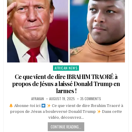
AFRICAN NEWS
Posted
in
Ce que vient de dire IBRAHIM TRAORÉ à
propos de Jésus a laissé Donald Trump en
larmes !
AFRAKAN
AUGUST 19, 2025
35 COMMENTS
Abonne-toi ici
Ce que vient de dire Ibrahim Traoré à
propos de Jésus a bouleversé Donald Trump
Dans cette
vidéo, découvrez…
CONTINUE READING...