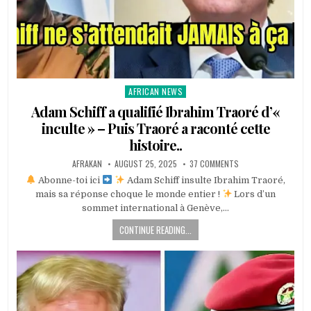
AFRICAN NEWS
Posted
in
Adam Schiff a qualifié Ibrahim Traoré d’«
inculte » – Puis Traoré a raconté cette
histoire..
AFRAKAN
AUGUST 25, 2025
37 COMMENTS
Abonne-toi ici
Adam Schiff insulte Ibrahim Traoré,
mais sa réponse choque le monde entier !
Lors d’un
sommet international à Genève,…
CONTINUE READING...