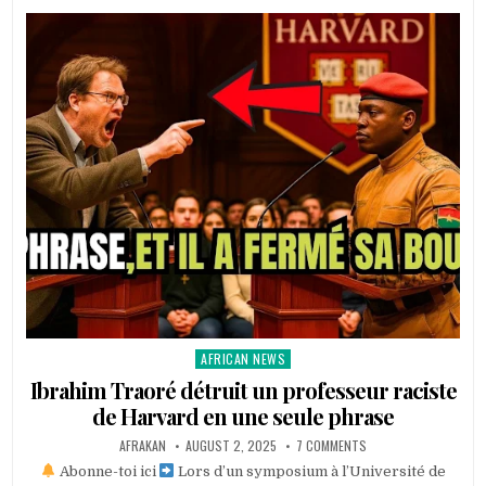
AFRICAN NEWS
Posted
in
Ibrahim Traoré détruit un professeur raciste
de Harvard en une seule phrase
AFRAKAN
AUGUST 2, 2025
7 COMMENTS
Abonne-toi ici
Lors d’un symposium à l’Université de