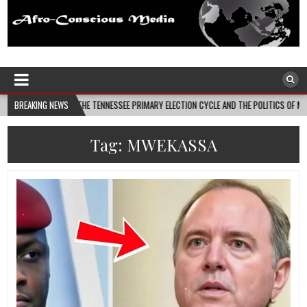
Afro-Conscious Media
Information for Afrakan People Worldwide
 THE TENNESSEE PRIMARY ELECTION CYCLE AND THE POLITICS OF MATURITY • TENNESSEE 
BREAKING NEWS
Tag:
MWEKASSA