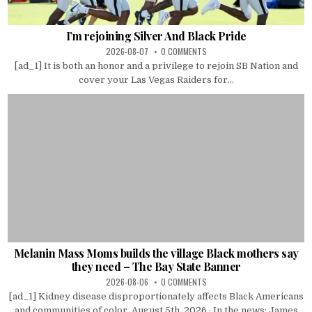
I’m rejoining Silver And Black Pride
2026-08-07
0 COMMENTS
[ad_1] It is both an honor and a privilege to rejoin SB Nation and
cover your Las Vegas Raiders for...
Melanin Mass Moms builds the village Black mothers say
they need – The Bay State Banner
2026-08-06
0 COMMENTS
[ad_1] Kidney disease disproportionately affects Black Americans
and communities of color. August 5th, 2026 · In the news: James