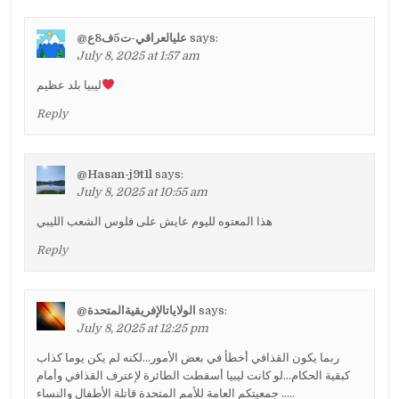
@عليالعراقي-ت5ف8ع
says:
July 8, 2025 at 1:57 am
ليبيا بلد عظيم
Reply
@Hasan-j9t1l
says:
July 8, 2025 at 10:55 am
هذا المعتوه لليوم عايش على فلوس الشعب الليبي
Reply
@الولاياتالإفريقيةالمتحدة
says:
July 8, 2025 at 12:25 pm
ربما يكون القذافي أخطأ في بعض الأمور…لكنه لم يكن يوما كذاب
كبقية الحكام…لو كانت ليبيا أسقطت الطائرة لإعترف القذافي وأمام
جمعيتكم العامة للأمم المتحدة قاتلة الأطفال والنساء …..