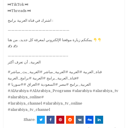
⏭TikTok ⏭
⏭Threads ⏭
اشترك في قناة العربية برامج :
——————————————————
يمكنكم زيارة موقعنا الإلكتروني لمعرفة كل جديد.. من هنا
✍️ ✍️
—————————————————–
العربية.. أن تعرف أكثر
#قناة_العربية #العربية #العربية_مباشر #العربية_بث_مباشر
#قناة_العربية_برامج #العربية #برامج_العربية
# العربية_برامج #مصر #السعودية #العراق ##سوريا
#AlArabiya #AlArabiya_Programs #alarabiya #alarabiya_tv
#alarabiya_online#
#larabiya_channel #alarabiya_tv_online
#alarabiya_tv_channel
Share: