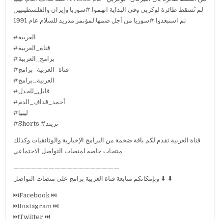
لم تُسقط طائرة لوكربي وفي البداية اتهموا #سوريا وإيران والفلسطينيين
ثم استبعدوا #سوريا من أجل ضمها لمؤتمر مدريد للسلام عام 1991
#العربية
#قناة_العربية
#برامج_العربية
#قناة_العربية_برامج
#العربية_برامج
#قابل_للجدل
#أحمد_قذاف_الدم
#ليبيا
#Shorts #تريند
قناة العربية تقدم لكم باقة ضخمة من البرامج الإخبارية والوثائقيات وكذلك
منتجات خاصة لمنصات التواصل الاجتماعي
——————————————————
وبإمكانكم متابعة قناة العربية برامج على منصات التواصل ⬇ ⬇
⏭Facebook ⏭
⏭Instagram ⏭
⏭Twitter ⏭