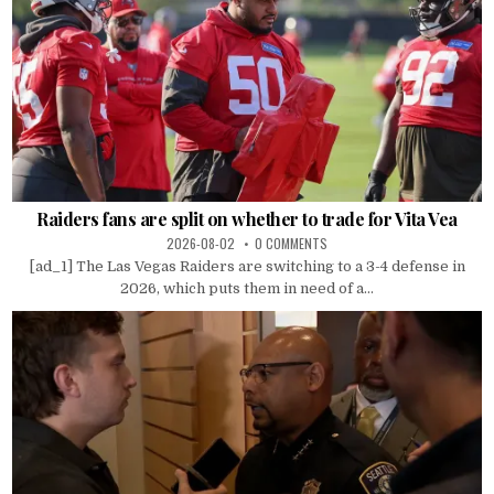
Raiders fans are split on whether to trade for Vita Vea
2026-08-02
0 COMMENTS
[ad_1] The Las Vegas Raiders are switching to a 3-4 defense in
2026, which puts them in need of a...