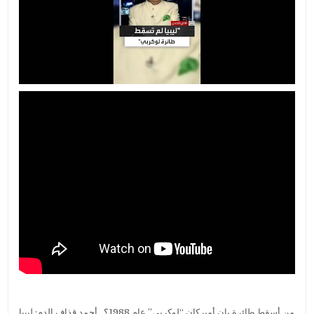
من أسقط طائرة بان أميركان “لوكربي” عام 1988؟.. أحمد قذاف الدم: ليبيا