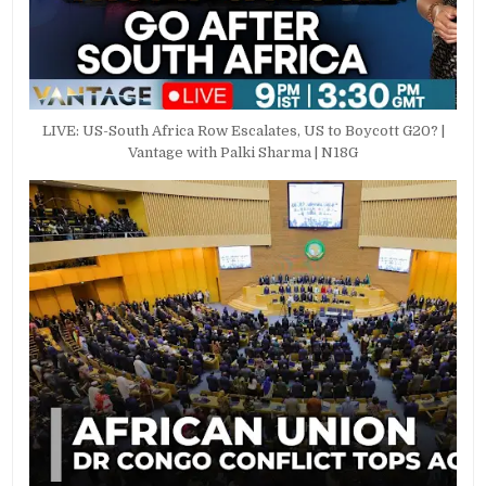
LIVE: US-South Africa Row Escalates, US to Boycott G20? |
Vantage with Palki Sharma | N18G