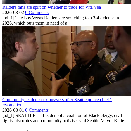
Raiders fans are split on whether to trade for Vita Vea
2026-08-02
0 Comments
[ad_1] The Las Vegas Raiders are switching to a 3-4 defense in
2026, which puts them in need of a...
Community leaders seek answers after Seattle police chief’s
resignation
2026-08-01
0 Comments
[ad_1] SEATTLE — Leaders of a coalition of Black clergy, civil
rights advocates and community activists said Seattle Mayor Katie...