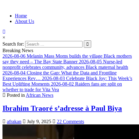
Information for Afrakan People Worldwide
Home
Afro-Conscious Media
About Us
×
Search for:
Breaking News
2026-08-06
Melanin Mass Moms builds the village Black mothers
say they need – The Bay State Banner
2026-08-05
Nurse-led
nonprofit celebrates community, advances Black maternal health
2026-08-04
Closing the Gap: What the Data and Frontline
Experiences Rev…
2026-08-03
Celebrate Black Joy: This Week’s
Best Uplifting Moments
2026-08-02
Raiders fans are split on
whether to trade for Vita Vea
Posted in
African News
Ibrahim Traoré s’adresse à Paul Biya
afrakan
July 9, 2025
22 Comments