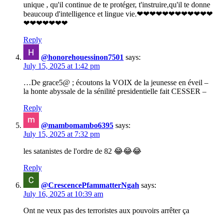
unique , qu'il continue de te protéger, t'instruire,qu'il te donne
beaucoup d'intelligence et lingue vie.❤❤❤❤❤❤❤❤❤❤❤❤
❤❤❤❤❤❤❤
Reply
@honorehouessinon7501
says:
July 15, 2025 at 1:42 pm
…De grace5@ ; écoutons la VOIX de la jeunesse en éveil –
la honte abyssale de la sénilité presidentielle fait CESSER –
Reply
@mambomambo6395
says:
July 15, 2025 at 7:32 pm
les satanistes de l'ordre de 82 😂😂😂
Reply
@CrescencePfammatterNgah
says:
July 16, 2025 at 10:39 am
Ont ne veux pas des terroristes aux pouvoirs arrêter ça