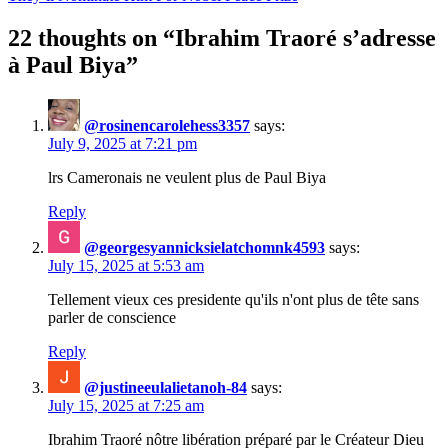
22 thoughts on “
Ibrahim Traoré s’adresse
à Paul Biya
”
@rosinencarolehess3357
says:
July 9, 2025 at 7:21 pm
lrs Cameronais ne veulent plus de Paul Biya
Reply
@georgesyannicksielatchomnk4593
says:
July 15, 2025 at 5:53 am
Tellement vieux ces presidente qu'ils n'ont plus de tête sans
parler de conscience
Reply
@justineeulalietanoh-84
says:
July 15, 2025 at 7:25 am
Ibrahim Traoré nôtre libération préparé par le Créateur Dieu