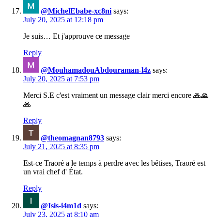
@MichelEbabe-xc8ni
says:
July 20, 2025 at 12:18 pm
Je suis… Et j'approuve ce message
Reply
@MouhamadouAbdouraman-l4z
says:
July 20, 2025 at 7:53 pm
Merci S.E c'est vraiment un message clair merci encore 🙏🙏
🙏
Reply
@theomagnan8793
says:
July 21, 2025 at 8:35 pm
Est-ce Traoré a le temps à perdre avec les bêtises, Traoré est
un vrai chef d' État.
Reply
@Isis-i4m1d
says:
July 23, 2025 at 8:10 am