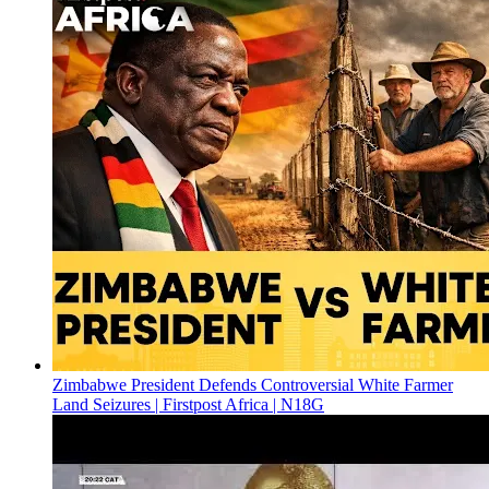
Zimbabwe President Defends Controversial White Farmer
Land Seizures | Firstpost Africa | N18G