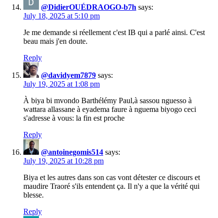
@DidierOUÉDRAOGO-b7h
says:
July 18, 2025 at 5:10 pm
Je me demande si réellement c'est IB qui a parlé ainsi. C'est
beau mais j'en doute.
Reply
@davidyem7879
says:
July 19, 2025 at 1:08 pm
À biya bi mvondo Barthélémy Paul,à sassou nguesso à
wattara allassane à eyadema faure à nguema biyogo ceci
s'adresse à vous: la fin est proche
Reply
@antoinegomis514
says:
July 19, 2025 at 10:28 pm
Biya et les autres dans son cas vont détester ce discours et
maudire Traoré s'ils entendent ça. Il n'y a que la vérité qui
blesse.
Reply