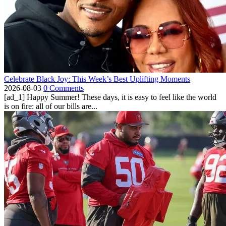
Celebrate Black Joy: This Week’s Best Uplifting Moments
2026-08-03
0 Comments
[ad_1] Happy Summer! These days, it is easy to feel like the world
is on fire: all of our bills are...