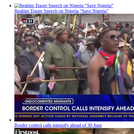
Ibrahim Traore Speech on Nigeria “Save Nigeria”
Border control calls intensify ahead of 30 June