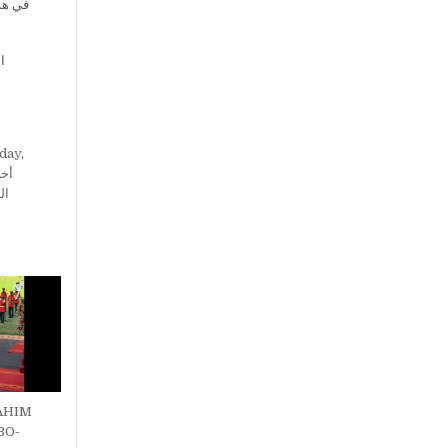
في هذا
day
,
أخب
ال
AHIM
BO-