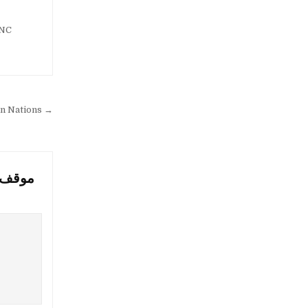
SNC
an Nations →
موقف ا