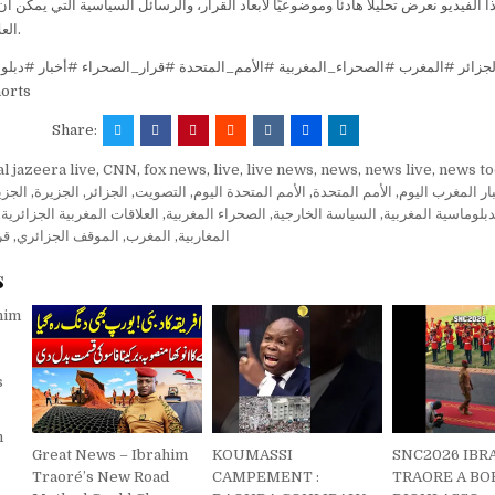
 الفيديو نعرض تحليلًا هادئًا وموضوعيًا لأبعاد القرار، والرسائل السياسية التي يمكن 
العلاقات بين الرباط والجزائر.
orts
Share:
al jazeera live
,
CNN
,
fox news
,
live
,
live news
,
news
,
news live
,
news to
الجزي
,
الجزيرة
,
الجزائر
,
التصويت
,
الأمم المتحدة اليوم
,
الأمم المتحدة
,
ار المغرب اليوم
,
العلاقات المغربية الجزائرية
,
الصحراء المغربية
,
السياسة الخارجية
,
دبلوماسية المغربية
قر
,
الموقف الجزائري
,
المغرب
,
المغاربية
s
m
Great News – Ibrahim
KOUMASSI
SNC2026 IBR
Traoré’s New Road
CAMPEMENT :
TRAORE A BO