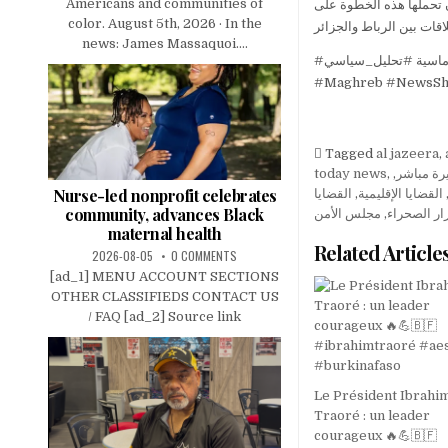
Americans and communities of
أن تحملها هذه الخطوة على
color. August 5th, 2026 · In the
news: James Massaquoi....
#الجزائر #المغرب #الصحراء_المغربية #الأمم_المتحدة #قرار_الصحراء #أخبار #دبلوماسية #تحليل_سياسي
#Maghreb #NewsSh
Tagged
al jazeera
,
today news
,
,
رة مباشر
Nurse-led nonprofit celebrates
القضايا
,
القضايا الإقليمية
community, advances Black
مجلس الأمن
,
ار الصحراء
maternal health
Related Article
2026-08-05
0 COMMENTS
[ad_1] MENU ACCOUNT SECTIONS
OTHER CLASSIFIEDS CONTACT US
/ FAQ [ad_2] Source link
Le Président Ibrahi
Traoré : un leader
courageux 🔥💪🇧🇫