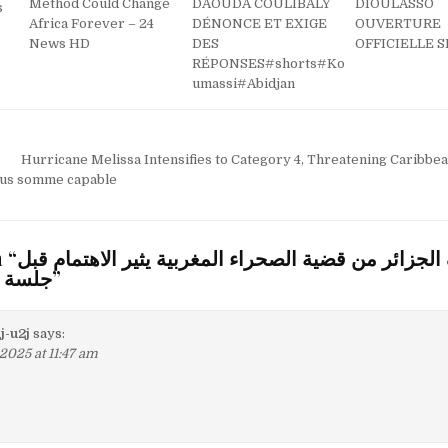
Method Could Change
DAOUDA COULIBALY
DIOULASSO
s
Africa Forever – 24
DÉNONCE ET EXIGE
OUVERTURE
News HD
DES
OFFICIELLE 
RÉPONSES#shorts#Ko
umassi#Abidjan
Hurricane Melissa Intensifies to Category 4, Threatening Caribbe
ous somme capable
 “
لجزائر من قضية الصحراء المغربية يثير الاهتمام قبل
جلسة ا
”
-u2j
says:
2025 at 11:47 am