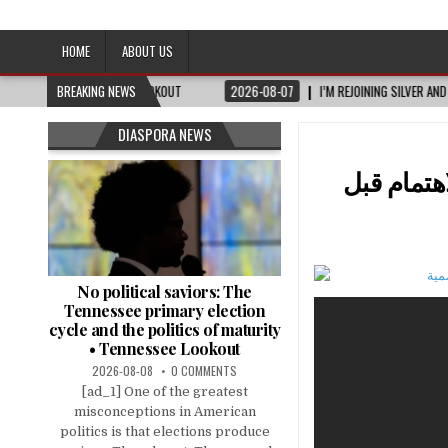
Afro-Conscious Media
Information for Afrakan People Worldwide
HOME
ABOUT US
NESSEE LOOKOUT
BREAKING NEWS
2026-08-07
I’M REJOINING SILVER AND BLACK PRIDE
DIASPORA NEWS
هتمام قبل
No political saviors: The
Tennessee primary election
cycle and the politics of maturity
• Tennessee Lookout
2026-08-08
0 COMMENTS
[ad_1] One of the greatest
misconceptions in American
politics is that elections produce