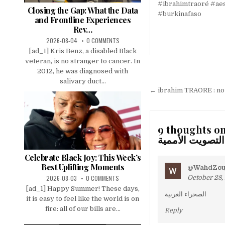
#ibrahimtraoré #ae
Closing the Gap: What the Data
#burkinafaso
and Frontline Experiences
Rev…
2026-08-04
0 COMMENTS
[ad_1] Kris Benz, a disabled Black
veteran, is no stranger to cancer. In
2012, he was diagnosed with
Post
salivary duct...
navigation
← ibrahim TRAORE : n
9 thoughts on
لتصويت الأممية
Celebrate Black Joy: This Week’s
Best Uplifting Moments
@WahdZouj
October 28, 
2026-08-03
0 COMMENTS
[ad_1] Happy Summer! These days,
الصحراء الغربية
it is easy to feel like the world is on
fire: all of our bills are...
Reply