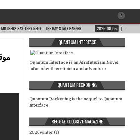
NEED – THE BAY STATE BANNER
2026-08-05
SOUTH AFRICA: RAMAPHOSA’S C
QUANTUM INTERFACE
موقف
Quantum Interface is an Afrofuturism Novel
infused with eroticism and adventure
QUANTUM RECKONING
Quantum Reckoning
is the sequel to Quantum
Interface
REGGAE XCLUSIVE MAGAZINE
2026winter (1)