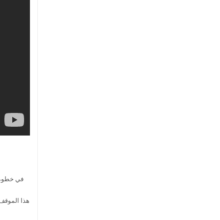
في خطوة د
هذا الموقف 