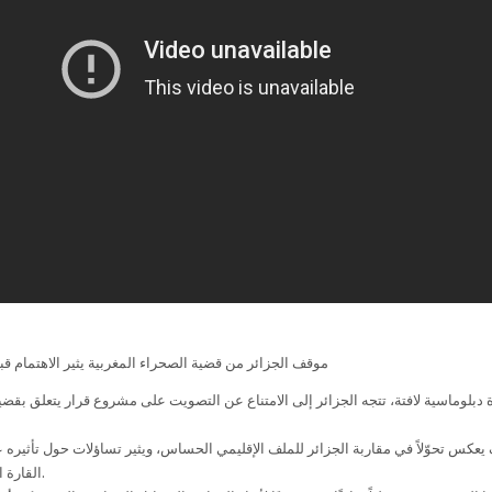
موقف الجزائر من قضية الصحراء المغربية يثير الاهتمام ق
بلوماسية لافتة، تتجه الجزائر إلى الامتناع عن التصويت على مشروع قرار يتعلق بقضي
يعكس تحوّلاً في مقاربة الجزائر للملف الإقليمي الحساس، ويثير تساؤلات حول تأثيره
القارة الإفريقية والمجتمع الدولي.