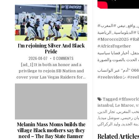
#آش_واقع_تيفي #المغرب #ACHEWA9E3TV #كأس_أمم_إفريقيا #كان_المغرب_2025 #المغرب #الرباط
# #إفريقيا #الدبلوماسية_الرياضية
#Morocco2025 #Raba
I’m rejoining Silver And Black
#AfricaTogether
Pride
تقل، أخبار قضايا سياسية
2026-08-07
0 COMMENTS
[ad_1] It is both an honor and a
privilege to rejoin SB Nation and
cover your Las Vegas Raiders for...
#reelsvideoシ #ree
Tagged
#fifaworl
istanbul
,
Le Maroc
,
v
,
تجار الدين
,
تخب المغربي
,
سوشل ميديا
,
ان رحيمي
Melanin Mass Moms builds the
وليد الركراكي
,
نة الجديد
village Black mothers say they
Related Article
need – The Bay State Banner