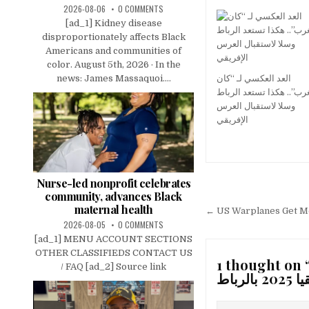
2026-08-06
0 COMMENTS
[ad_1] Kidney disease
disproportionately affects Black
Americans and communities of
color. August 5th, 2026 · In the
news: James Massaquoi....
العد العكسي لـ “كان
رب”.. هكذا تستعد الرباط
وسلا لاستقبال العرس
الإفريقي
Nurse-led nonprofit celebrates
Post
community, advances Black
maternal health
navigation
← US Warplanes Get Mor
2026-08-05
0 COMMENTS
[ad_1] MENU ACCOUNT SECTIONS
OTHER CLASSIFIEDS CONTACT US
1 thought on 
/ FAQ [ad_2] Source link