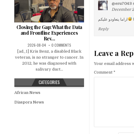
@eru7043
December 20
اراما يتعاودو عليكم
Closing the Gap: What the Data
Reply
and Frontline Experiences
Rev…
2026-08-04
0 COMMENTS
Leave a Rep
[ad_1] Kris Benz, a disabled Black
veteran, is no stranger to cancer. In
2012, he was diagnosed with
Your email address w
salivary duct...
Comment
*
CATEGORIES
African News
Diaspora News