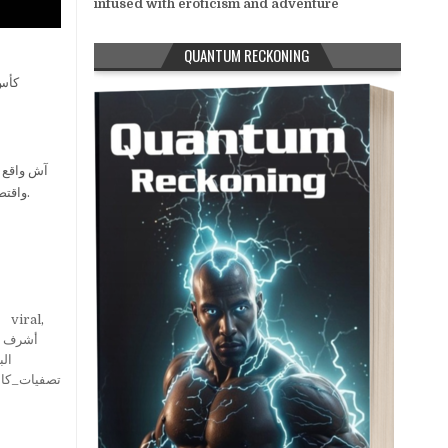
infused with eroticism and adventure
QUANTUM RECKONING
آش واقع ت
واقتصادية واجتماعية وثقافية ورياضية.. يواكب آخر الأخبار المغربية ومختلف الأحداث من قلب الحدث بالصوت والصورة.
゚viral
,
أشرف ب
الب
تصفيات_كاس_