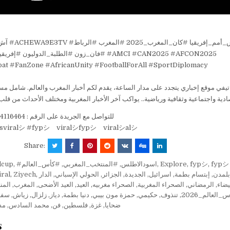
فان_زون #الطلبة_الدوليون #AMCI #CAN2025 #AFCON2025
t #FanZone #AfricanUnity #FootballForAll #SportDiplomacy
يفي موقع إخباري يتجدد على مدار الساعة، يقدم لكم أخبار المغرب والعالم. شامل مس
للتواصل مع الجريدة على الرقم : 0664116464 “أدم“ عبر الواتساب
lsviralシ #fypシ゚viralシfypシ゚viralシalシ
Share:
dcup
,
#كأس_العالم
,
#المنتخب_المغربي
,
#اسودالاطلس
,
Explore
,
fypシ
,
fypシ
iral
,
Ziyech
,
الدار
,
الحولي الإسباني
,
الجزائر
,
الجديدة
,
اسرائيل
,
إبتسام بطمة
,
لمدن
المن
,
المغرب
,
العيد الأضحى
,
العيد
,
الصحراء مغربيه
,
الصحراء المغربية
,
الرمضاني
,
يضاء
سفي
,
زياش
,
زلزال
,
دياز
,
دنيا بطمة
,
حمزة مون بيبي
,
حكيمي
,
تنذوف
,
العالم_2026
مدي
,
محمد السادس
,
فن
,
فلسطين
,
غزة
,
ضحايا
s