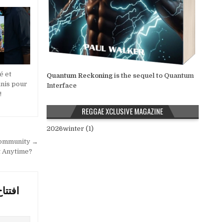
é et
Quantum Reckoning
is the sequel to Quantum
unis pour
Interface
!
REGGAE XCLUSIVE MAGAZINE
2026winter (1)
 Community →
t Anytime?
افتتا