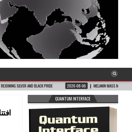
VER AND BLACK PRIDE
2026-08-06
MELANIN MASS MOMS BUILDS THE VILLAGE
QUANTUM INTERFACE
افتت