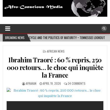
Afro-Conscious Media
Information for Afrakan People Worldwide
 POLITICS OF MATURITY • TENNESSEE LOOKOUT
BREAKING NEWS
2026-08-07
I’M REJOINING 
POSTED
AFRICAN NEWS
IN
Ibrahim Traoré : 60 % repris, 250
000 retours… le choc qui inquiète
la France
AFRAKAN
APRIL 19, 2026
34 COMMENTS