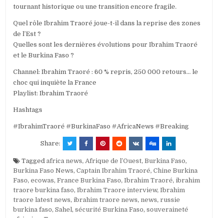
tournant historique ou une transition encore fragile.
Quel rôle Ibrahim Traoré joue-t-il dans la reprise des zones
de l’Est ?
Quelles sont les dernières évolutions pour Ibrahim Traoré
et le Burkina Faso ?
Channel: Ibrahim Traoré : 60 % repris, 250 000 retours… le
choc qui inquiète la France
Playlist: Ibrahim Traoré
Hashtags
#IbrahimTraoré #BurkinaFaso #AfricaNews #Breaking
Share:
Tagged
africa news
,
Afrique de l’Ouest
,
Burkina Faso
,
Burkina Faso News
,
Captain Ibrahim Traoré
,
Chine Burkina
Faso
,
ecowas
,
France Burkina Faso
,
Ibrahim Traoré
,
ibrahim
traore burkina faso
,
Ibrahim Traore interview
,
Ibrahim
traore latest news
,
ibrahim traore news
,
news
,
russie
burkina faso
,
Sahel
,
sécurité Burkina Faso
,
souveraineté