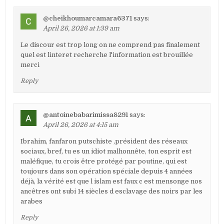
@cheikhoumarcamara6371
says:
April 26, 2026 at 1:39 am
Le discour est trop long on ne comprend pas finalement
quel est linteret recherche l'information est brouillée
merci
Reply
@antoinebabarimissa8291
says:
April 26, 2026 at 4:15 am
Ibrahim, fanfaron putschiste ,président des réseaux
sociaux, bref, tu es un idiot malhonnête, ton esprit est
maléfique, tu crois être protégé par poutine, qui est
toujours dans son opération spéciale depuis 4 années
déjà, la vérité est que l islam est faux c est mensonge nos
ancêtres ont subi 14 siècles d esclavage des noirs par les
arabes
Reply