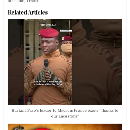
africaine
,
Traore
Related Articles
Burkina Faso’s leader to Macron: France exists “thanks to
our ancestors”