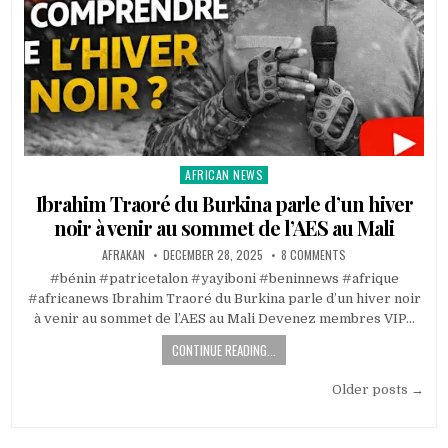
AFRICAN NEWS
Posted
in
Ibrahim Traoré du Burkina parle d’un hiver
noir à venir au sommet de l’AES au Mali
AFRAKAN
DECEMBER 28, 2025
8 COMMENTS
#bénin #patricetalon #yayiboni #beninnews #afrique
#africanews Ibrahim Traoré du Burkina parle d’un hiver noir
à venir au sommet de l’AES au Mali Devenez membres VIP…
CONTINUE READING...
Posts
Older posts →
navigation