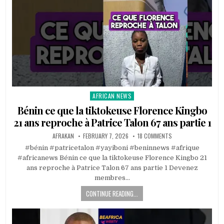
AFRICAN NEWS
Posted
in
Bénin ce que la tiktokeuse Florence Kingbo
21 ans reproche à Patrice Talon 67 ans partie 1
AFRAKAN
FEBRUARY 7, 2026
18 COMMENTS
#bénin #patricetalon #yayiboni #beninnews #afrique
#africanews Bénin ce que la tiktokeuse Florence Kingbo 21
ans reproche à Patrice Talon 67 ans partie 1 Devenez
membres…
CONTINUE READING...