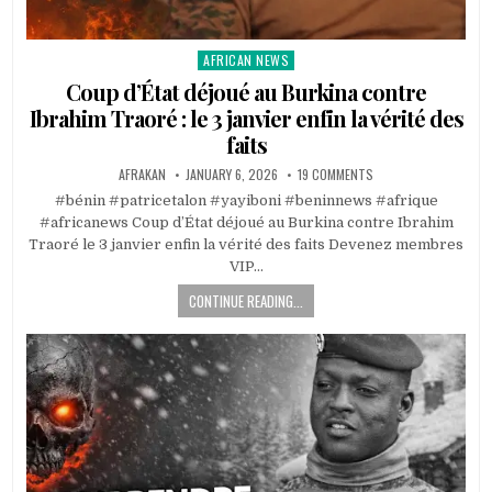
AFRICAN NEWS
Posted
in
Coup d’État déjoué au Burkina contre
Ibrahim Traoré : le 3 janvier enfin la vérité des
faits
AFRAKAN
JANUARY 6, 2026
19 COMMENTS
#bénin #patricetalon #yayiboni #beninnews #afrique
#africanews Coup d’État déjoué au Burkina contre Ibrahim
Traoré le 3 janvier enfin la vérité des faits Devenez membres
VIP…
CONTINUE READING...