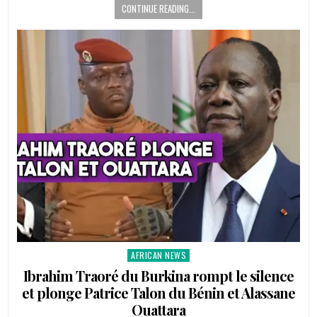
CONTINUE READING...
AFRICAN NEWS
Posted
in
Ibrahim Traoré du Burkina rompt le silence
et plonge Patrice Talon du Bénin et Alassane
Ouattara