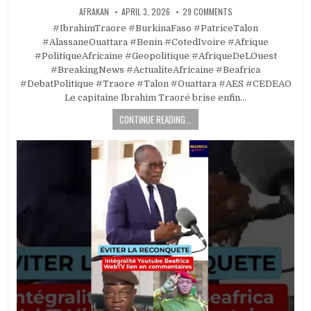
AFRAKAN
APRIL 3, 2026
29 COMMENTS
#IbrahimTraore #BurkinaFaso #PatriceTalon
#AlassaneOuattara #Benin #CotedIvoire #Afrique
#PolitiqueAfricaine #Geopolitique #AfriqueDeLOuest
#BreakingNews #ActualiteAfricaine #Beafrica
#DebatPolitique #Traore #Talon #Ouattara #AES #CEDEAO
Le capitaine Ibrahim Traoré brise enfin…
CONTINUE READING...