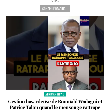
VIP…
CONTINUE READING...
AFRICAN NEWS
Posted
in
Gestion hasardeuse de Romuald Wadagni et
Patrice Talon quand le mensonge rattrape