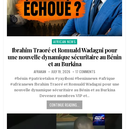
AFRICAN NEWS
Posted
in
Ibrahim Traoré et Romuald Wadagni pour
une nouvelle dynamique sécuritaire au Bénin
et au Burkina
AFRAKAN
JULY 19, 2026
17 COMMENTS
#bénin #patricetalon #yayiboni #beninnews #afrique
#africanews Ibrahim Traoré et Romuald Wadagni pour une
nouvelle dynamique sécuritaire au Bénin et au Burkina
Devenez membres VIP et…
CONTINUE READING...