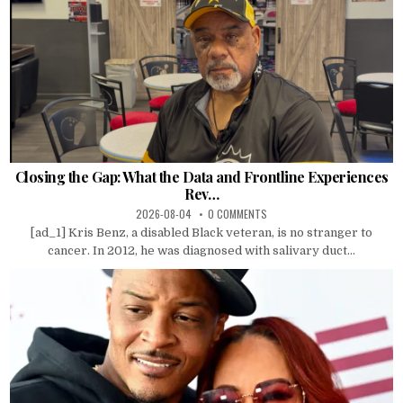
Closing the Gap: What the Data and Frontline Experiences
Rev…
2026-08-04
0 COMMENTS
[ad_1] Kris Benz, a disabled Black veteran, is no stranger to
cancer. In 2012, he was diagnosed with salivary duct...