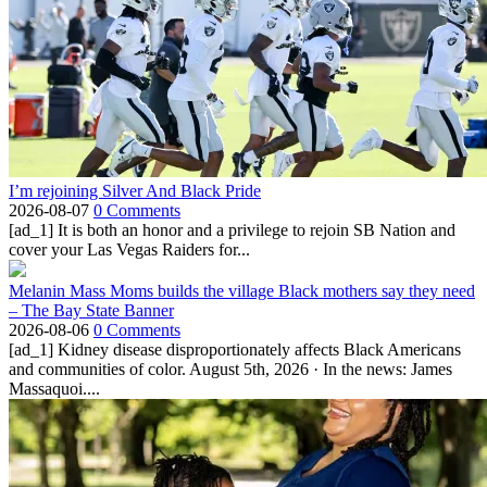
I’m rejoining Silver And Black Pride
2026-08-07
0 Comments
[ad_1] It is both an honor and a privilege to rejoin SB Nation and
cover your Las Vegas Raiders for...
Melanin Mass Moms builds the village Black mothers say they need
– The Bay State Banner
2026-08-06
0 Comments
[ad_1] Kidney disease disproportionately affects Black Americans
and communities of color. August 5th, 2026 · In the news: James
Massaquoi....