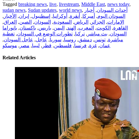
Tagged
breaking news
,
live
,
livestream
,
Middle East
,
news today
,
sudan news
,
Sudan updates
,
world news
,
أخبار
,
أحداث السودان
,
الأخبار
,
إيران
,
إسطنبول
,
أوكرانيا
,
أنقرة
,
أميركا
,
السودان اليوم
,
العراق
,
الصين
,
السودان
,
السعودية
,
الرياض
,
الجزائر
,
الإمارات
بانوراما
,
باكستان
,
باريس
,
اليمن
,
الهند
,
المغرب
,
الكويت
,
القاهرة
تغطية
,
تطورات الوضع في السودان
,
تركيا
,
بث مباشر
,
السودان
,
عاجل السودان
,
عاجل
,
سوريا
,
روسيا
,
دمشق
,
تونس
,
مباشرة
موسكو
,
مصر
,
ليبيا
,
قطر
,
فلسطين
,
فرنسا
,
غزة
,
عمان
Related Articles