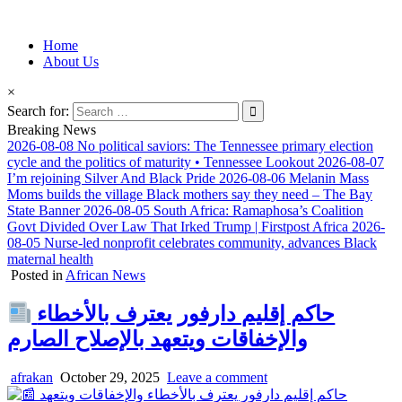
Information for Afrakan People Worldwide
Home
Afro-Conscious Media
About Us
×
Search for:
Breaking News
2026-08-08
No political saviors: The Tennessee primary election
cycle and the politics of maturity • Tennessee Lookout
2026-08-07
I’m rejoining Silver And Black Pride
2026-08-06
Melanin Mass
Moms builds the village Black mothers say they need – The Bay
State Banner
2026-08-05
South Africa: Ramaphosa’s Coalition
Govt Divided Over Law That Irked Trump | Firstpost Africa
2026-
08-05
Nurse-led nonprofit celebrates community, advances Black
maternal health
Posted in
African News
حاكم إقليم دارفور يعترف بالأخطاء
والإخفاقات ويتعهد بالإصلاح الصارم
afrakan
October 29, 2025
Leave a comment