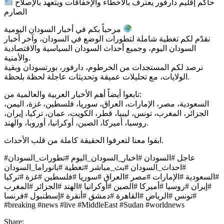
حاكم إقليم دارفور يعترف بالأخطاء والإخفاقات ويتعهد بالإصلاح
الصارم
مرحباً بكم في أخبار السودان اليومية
نقدّم لكم تغطية شاملة لتطورات الوضع في السودان، وآخر أخبار
السودان اليوم، وجميع أحداث السودان السياسية والاقتصادية
والأمنية.
نرصد لكم المستجدات من الخرطوم، دارفور، بورتسودان وبقية
الولايات، مع تحليلات عميقة وتحديثات عاجلة لحظة بلحظة.
تابعوا أيضاً أهم الأخبار العربية والعالمية من:
السعودية، مصر، الإمارات، العراق، سوريا، فلسطين، غزة، اليمن،
الجزائر، المغرب، تونس، ليبيا، قطر، الكويت، عمان، تركيا، إيران،
روسيا، أميركا، الصين، أوكرانيا، أوروبا، والهند.
ابقوا معنا لتعرفوا الحقيقة كاملة من قلب الأحداث.
#عاجل #السودان #اخبار_السودان_اليوم #تطورات_السودان
#احداث_السودان #بث_مباشر #تغطية #بانوراما_السودان
#السعودية #الإمارات #مصر #العراق #سوريا #فلسطين #غزة #تركيا
#إيران #روسيا #أميركا #الصين #أوكرانيا #الهند #الجزائر #المغرب
#تونس #الرياض #القاهرة #دمشق #أنقرة #إسطنبول #فرنسا
#breaking #news #live #MiddleEast #Sudan #worldnews
Share: